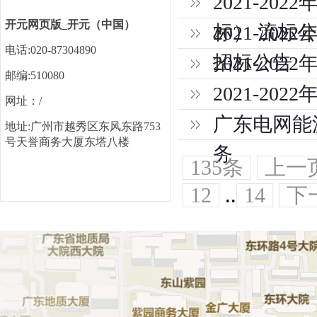
2021-2
开元网页版_开元（中国）
标） 流标
2021-2
电话:020-87304890
招标公告
2021-2
邮编:510080
2021-2
网址：/
广东电网能
地址:广州市越秀区东风东路753
号天誉商务大厦东塔八楼
务
135条
上一
12
..
14
下