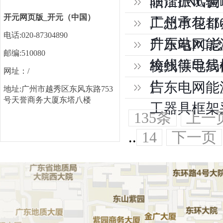
联谐振试验
阳江LNG调
开元网页版_开元（中国）
工总承包11
广州市花都
电话:020-87304890
升压站PC
广东电网能源
邮编:510080
绞线等导线
梅州供电局
网址：/
告
广东电网能源
地址:广州市越秀区东风东路753
号天誉商务大厦东塔八楼
工器具框架
135条
上一
..
14
下一页