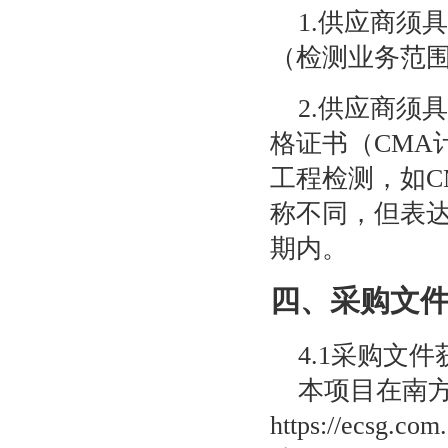
1.
供应商须具
（检测业务范
2.
供应商须具
格证书（
CMA
工程检测，如
C
称不同，但表
期内。
四、采购文
4.1采购文
本项目在南
https://e