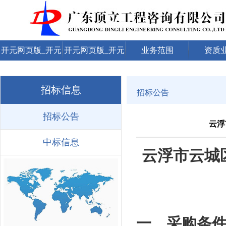
开元网页版_开元
开元网页版_开元
业务范围
资质
（中国）
（中国）
招标信息
招标公告
招标公告
云浮
中标信息
云浮市云城
一、采购条