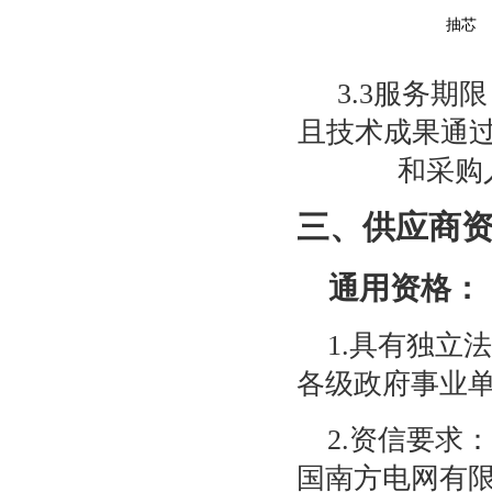
抽芯
3.3服务
且技术成果通
和采购
三、供应商
通用资格：
1.
具有独立法
各级政府事业
2.
资信要求：
国南方电网有