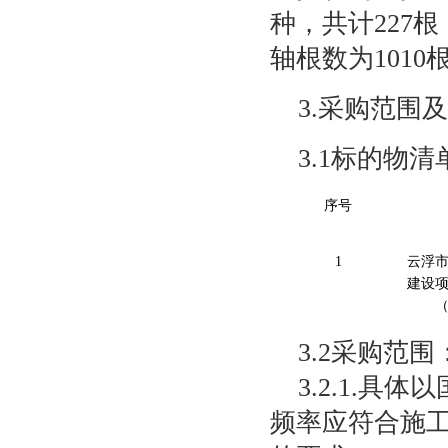
种，共计227
轴根数为101
3.采购
范围及
3.1标的物清
序号
1
云浮
建设
3.2采购范围
3.2.
1.具体
频率应符合施