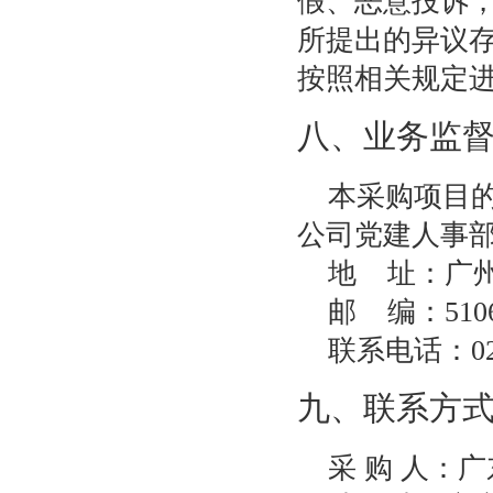
假、恶意投诉
所提出的异议
按照相关规定
八、业务监
本采购项目
公司党建人事
地
址：广
邮
编：
510
联系电话：
0
九、联系方
采
购
人：广