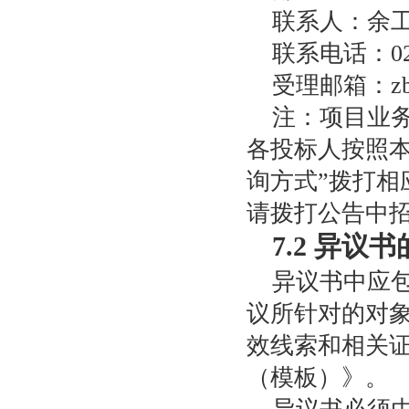
联系人：余
联系电话：
0
受理邮箱：
z
注：项目业
各投标人按照
询方式”拨打相
请拨打公告中
7.2 异议
异议书中应
议所针对的对
效线索和相关
（模板）》。