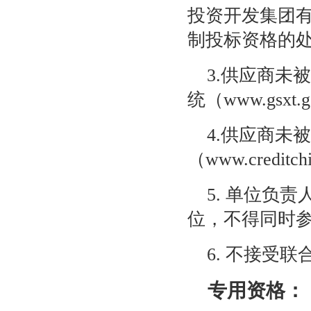
投资开发集团
制投标资格的
3.
供应商未被
统（
www.gsxt.g
4.
供应商未被
（
www.creditchi
5.
单位负责
位，不得同时
6.
不接受联
专用资格：