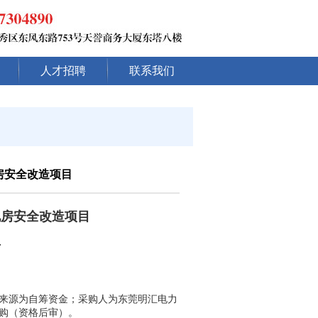
人才招聘
联系我们
房安全改造项目
电房安全改造项目
告
来源为自筹资金；采购人为
东莞明汇电力
购（资格后审）。