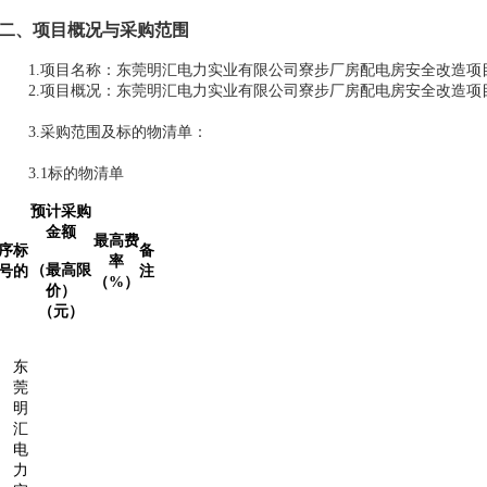
二、项目概况与采购范围
1.项目名称：
东莞明汇电力实业有限公司寮步厂房配电房安全改造项
2.项目概况：
东莞明汇电力实业有限公司寮步厂房配电房安全改造项
3.采购
范围及标的物清单：
3.1标的物清单
预计采购
金额
最高费
序
标
备
率
（
最高限
号
的
注
（
%
）
价
）
（元）
东
莞
明
汇
电
力