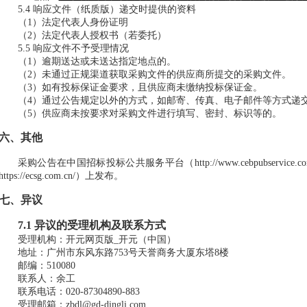
5.4 响应文件（纸质版）递交时提供的资料
（
1）法定代表人身份证明
（
2）法定代表人授权书（若委托）
5.5 响应文件不予受理情况
（
1）逾期送达或未送达指定地点的。
（
2）未通过正规渠道获取采购文件的供应商所提交的采购文件。
（
3）如有投标保证金要求，且供应商未缴纳投标保证金。
（
4）通过公告规定以外的方式，如邮寄、传真、电子邮件等方式递
（
5）供应商未按要求对采购文件进行填写、密封、标识等的。
六、其他
采购公告在中国招标投标公共服务平台（
http://www.cebpub
https://ecsg.com.cn/）上发布。
七、异议
7.1 异议的受理机构及联系方式
受理机构：开元网页版_开元（中国）
地址：广州市东风东路
753号天誉商务大厦东塔8楼
邮编：
510080
联系人：余工
联系电话：
020-87304890-883
受理邮箱：
zbdl@gd-dingli.com