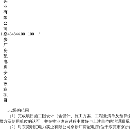
实
业
有
限
公
司
1
寮
434844.00
100
/
步
厂
房
配
电
房
安
全
改
造
项
目
3.2采购范围：
（
1
）完成项目施工图设计（含设计、施工方案、工程量清单及预算
属方及使用单位的认可，并在物业改造过程中做好与上述单位的沟通联系
（
2）对东莞明汇电力实业有限公司寮步厂房配电房(位于东莞市寮步