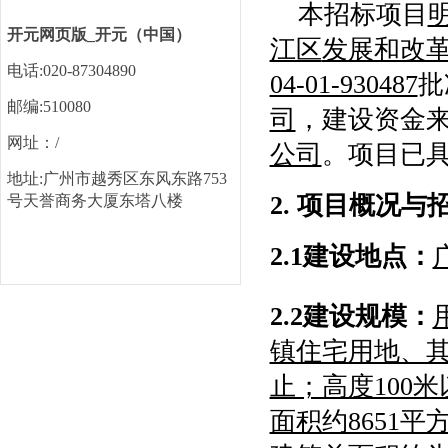
本招标项目
开元网页版_开元（中国）
江区
发展和改
电话:020-87304890
04-01-930487
批
邮编:510080
司
，建设资金
网址：/
公司
。项目已
地址:广州市越秀区东风东路753
2. 项目概况与
号天誉商务大厦东塔八楼
2.1建设地点：
2.2建设规模：
镇住宅用地、
止；高度100
面积约8651